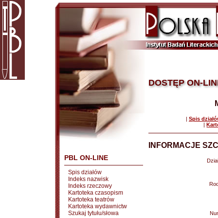
DOSTĘP ON-LIN
|
Spis dział
|
Kart
INFORMACJE SZC
PBL ON-LINE
Dział
Spis działów
Indeks nazwisk
Rod
Indeks rzeczowy
Kartoteka czasopism
Kartoteka teatrów
Kartoteka wydawnictw
Szukaj tytułu/słowa
Nu