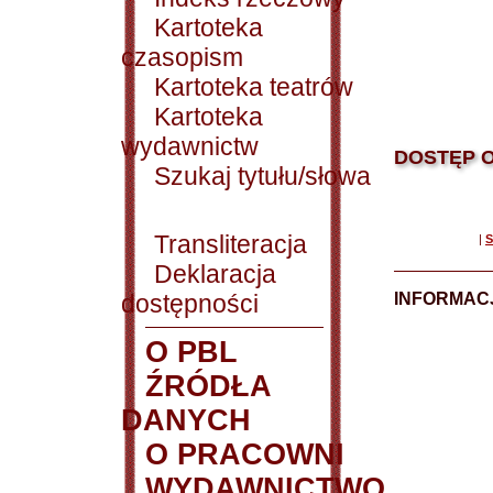
Kartoteka
czasopism
Kartoteka teatrów
Kartoteka
wydawnictw
DOSTĘP O
Szukaj tytułu/słowa
Transliteracja
|
S
Deklaracja
dostępności
INFORMACJ
O PBL
ŹRÓDŁA
DANYCH
O PRACOWNI
WYDAWNICTWO