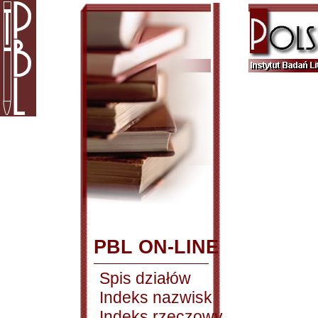
PBL ON-LINE
Spis działów
Indeks nazwisk
Indeks rzeczowy