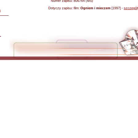
Numer zapisu:
806764 (MS)
Dotyczy zapisu:
film:
Ogniem i mieczem
[1997] -
szczegół
i
L