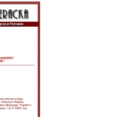
czasopism
|
ułu
|
osła artystycznego,
o i Muzeum Wojska
lanu filmowego "Ogniem i
a, I-21 II 1999; org.