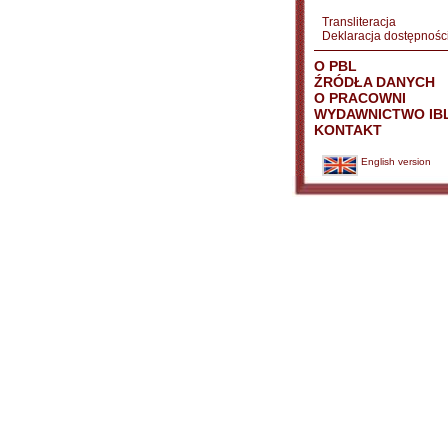
Transliteracja
Deklaracja dostępnośc
O PBL
ŹRÓDŁA DANYCH
O PRACOWNI
WYDAWNICTWO IB
KONTAKT
English version