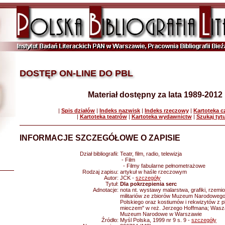
DOSTĘP ON-LINE DO PBL
Materiał dostępny za lata 1989-2012
|
Spis działów
|
Indeks nazwisk
|
Indeks rzeczowy
|
Kartoteka 
|
Kartoteka teatrów
|
Kartoteka wydawnictw
|
Szukaj tyt
INFORMACJE SZCZEGÓŁOWE O ZAPISIE
Dział bibliografii:
Teatr, film, radio, telewizja
- Film
- Filmy fabularne pełnometrażowe
Rodzaj zapisu:
artykuł w haśle rzeczowym
Autor:
JCK -
szczegóły
Tytuł:
Dla pokrzepienia serc
Adnotacje:
nota nt. wystawy malarstwa, grafiki, rzemi
militariów ze zbiorów Muzeum Narodoweg
Polskiego oraz kostiumów i rekwizytów z p
mieczem" w reż. Jerzego Hoffmana; Waszaw
Muzeum Narodowe w Warszawie
Źródło:
Myśl Polska, 1999 nr 9 s. 9 -
szczegóły