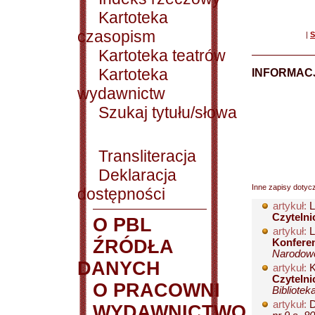
Kartoteka
czasopism
|
S
Kartoteka teatrów
Kartoteka
INFORMACJ
wydawnictw
Szukaj tytułu/słowa
Transliteracja
Deklaracja
Inne zapisy dotyc
dostępności
artykuł:
L
Czytelnic
O PBL
artykuł:
L
ŹRÓDŁA
Konferen
Narodowe
DANYCH
artykuł:
K
Czytelni
O PRACOWNI
Bibliotek
artykuł:
D
WYDAWNICTWO