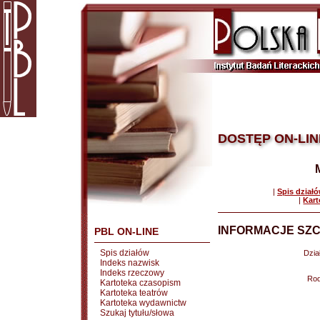
DOSTĘP ON-LIN
|
Spis dział
|
Kart
INFORMACJE SZC
PBL ON-LINE
Spis działów
Dział
Indeks nazwisk
Indeks rzeczowy
Rod
Kartoteka czasopism
Kartoteka teatrów
Kartoteka wydawnictw
Szukaj tytułu/słowa