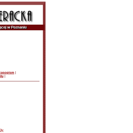
czasopism
|
ułu
|
óły