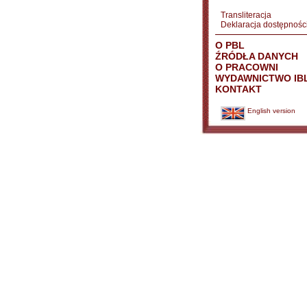
Transliteracja
Deklaracja dostępnośc
O PBL
ŹRÓDŁA DANYCH
O PRACOWNI
WYDAWNICTWO IB
KONTAKT
English version