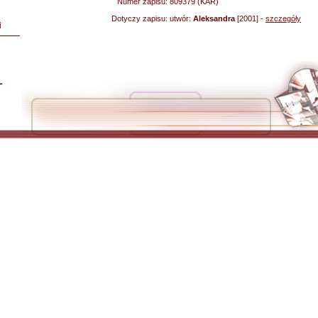
Numer zapisu:
809379 (KAR)
Dotyczy zapisu:
utwór:
Aleksandra
[2001] -
szczegóły
i
L