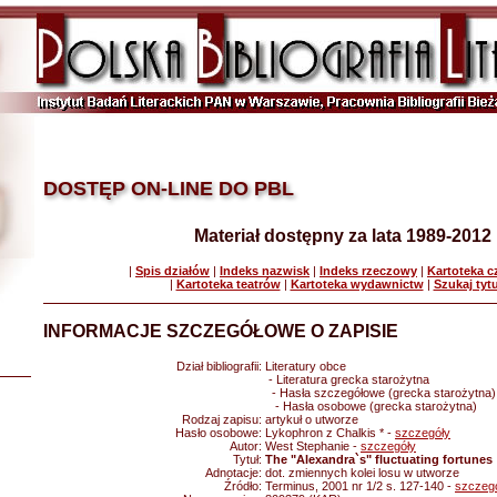
DOSTĘP ON-LINE DO PBL
Materiał dostępny za lata 1989-2012
|
Spis działów
|
Indeks nazwisk
|
Indeks rzeczowy
|
Kartoteka 
|
Kartoteka teatrów
|
Kartoteka wydawnictw
|
Szukaj tyt
INFORMACJE SZCZEGÓŁOWE O ZAPISIE
Dział bibliografii:
Literatury obce
- Literatura grecka starożytna
- Hasła szczegółowe (grecka starożytna)
- Hasła osobowe (grecka starożytna)
Rodzaj zapisu:
artykuł o utworze
Hasło osobowe:
Lykophron z Chalkis * -
szczegóły
Autor:
West Stephanie -
szczegóły
Tytuł:
The "Alexandra`s" fluctuating fortunes
Adnotacje:
dot. zmiennych kolei losu w utworze
Źródło:
Terminus, 2001 nr 1/2 s. 127-140 -
szczeg