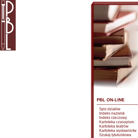
PBL ON-LINE
Spis działów
Indeks nazwisk
Indeks rzeczowy
Kartoteka czasopism
Kartoteka teatrów
Kartoteka wydawnictw
Szukaj tytułu/słowa