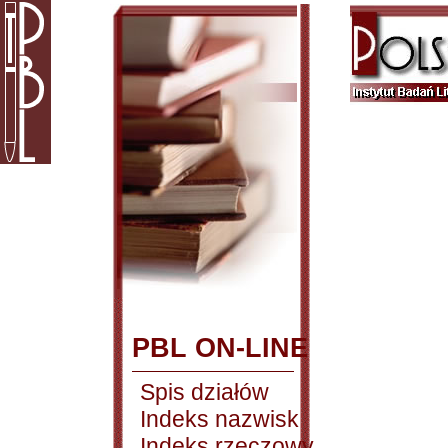
PBL ON-LINE
Spis działów
Indeks nazwisk
Indeks rzeczowy