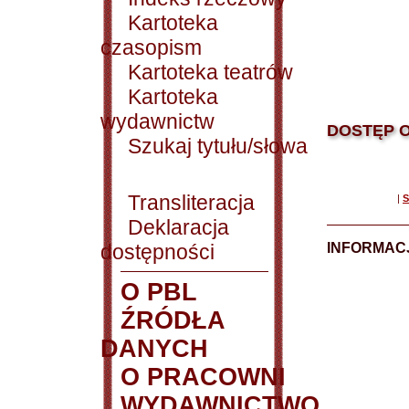
Kartoteka
czasopism
Kartoteka teatrów
Kartoteka
wydawnictw
DOSTĘP O
Szukaj tytułu/słowa
Transliteracja
|
S
Deklaracja
dostępności
INFORMACJ
O PBL
ŹRÓDŁA
DANYCH
O PRACOWNI
WYDAWNICTWO