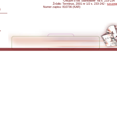
"Oficjum o św. Stanisławie" na s. 233-234
Źródło:
Terminus, 2001 nr 1/2 s. 233-242 -
szczeg
Numer zapisu:
810736 (KAR)
i
L