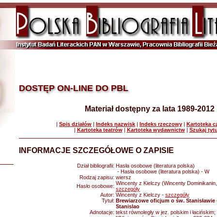
DOSTĘP ON-LINE DO PBL
Materiał dostępny za lata 1989-2012
|
Spis działów
|
Indeks nazwisk
|
Indeks rzeczowy
|
Kartoteka 
|
Kartoteka teatrów
|
Kartoteka wydawnictw
|
Szukaj tyt
INFORMACJE SZCZEGÓŁOWE O ZAPISIE
Dział bibliografii:
Hasła osobowe (literatura polska)
- Hasła osobowe (literatura polska) - W
Rodzaj zapisu:
wiersz
Wincenty z Kielczy (Wincenty Dominikanin, 
Hasło osobowe:
szczegóły
Autor:
Wincenty z Kielczy -
szczegóły
Tytuł:
Brewiarzowe oficjum o św. Stanisławie =
Stanislao
Adnotacje:
tekst równoległy w jez. polskim i łacińskim