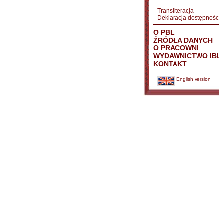
Transliteracja
Deklaracja dostępnośc
O PBL
ŹRÓDŁA DANYCH
O PRACOWNI
WYDAWNICTWO IB
KONTAKT
English version