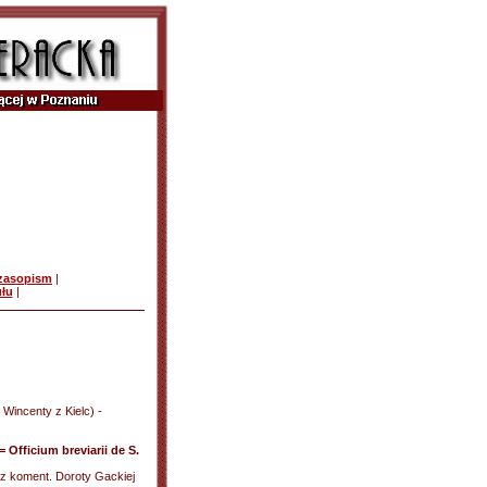
czasopism
|
ułu
|
Wincenty z Kielc) -
 Officium breviarii de S.
; z koment. Doroty Gackiej