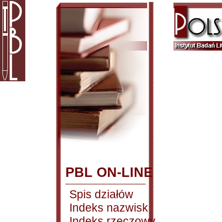
PBL ON-LINE
Spis działów
Indeks nazwisk
Indeks rzeczowy