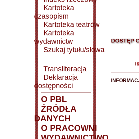
Kartoteka
czasopism
Kartoteka teatrów
Kartoteka
wydawnictw
DOSTĘP O
Szukaj tytułu/słowa
|
S
Transliteracja
Deklaracja
INFORMACJ
dostępności
O PBL
ŹRÓDŁA
DANYCH
O PRACOWNI
WYDAWNICTWO