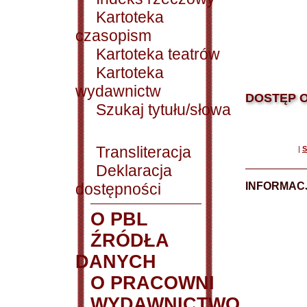
Kartoteka
czasopism
Kartoteka teatrów
Kartoteka
wydawnictw
DOSTĘP O
Szukaj tytułu/słowa
Transliteracja
|
S
Deklaracja
dostępności
INFORMACJ
O PBL
ŹRÓDŁA
DANYCH
O PRACOWNI
WYDAWNICTWO