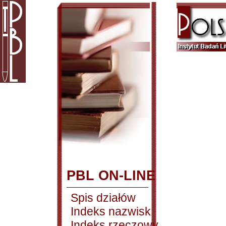
PBL ON-LINE
Spis działów
Indeks nazwisk
Indeks rzeczowy