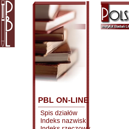
PBL ON-LINE
Spis działów
Indeks nazwisk
Indeks rzeczowy