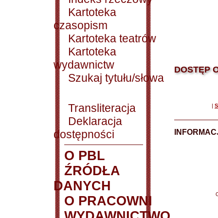
Kartoteka
czasopism
Kartoteka teatrów
Kartoteka
wydawnictw
DOSTĘP O
Szukaj tytułu/słowa
Transliteracja
|
S
Deklaracja
dostępności
INFORMACJ
O PBL
ŹRÓDŁA
DANYCH
O PRACOWNI
WYDAWNICTWO