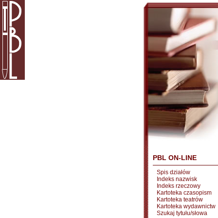
PBL ON-LINE
Spis działów
Indeks nazwisk
Indeks rzeczowy
Kartoteka czasopism
Kartoteka teatrów
Kartoteka wydawnictw
Szukaj tytułu/słowa