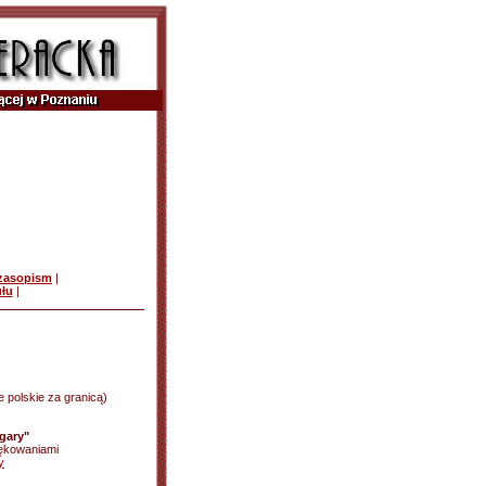
czasopism
|
ułu
|
ie polskie za granicą)
gary"
ękowaniami
y