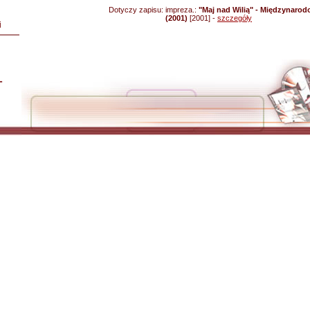
Dotyczy zapisu:
impreza.:
"Maj nad Wilią" - Międzynaro
(2001)
[2001] -
szczegóły
i
L