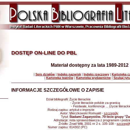
DOSTĘP ON-LINE DO PBL
Materiał dostępny za lata 1989-2012
|
Spis działów
|
Indeks nazwisk
|
Indeks rzeczowy
|
Kartoteka 
|
Kartoteka teatrów
|
Kartoteka wydawnictw
|
Szukaj tyt
INFORMACJE SZCZEGÓŁOWE O ZAPISIE
Dział bibliografii:
Życie literackie
- Życie literackie polskie za granicą
- Festiwale, konferencje ... (życie literack
Rodzaj zapisu:
artykuł o imprezie
Autor:
Mieczkowski Romuald -
szczegóły
Tytuł:
Śladami Żagarystów. 70-lecie grupy "Ża
Adnotacje:
nota sprawozdawcza z programem i podzi
Źródło:
Znad Wilii, 2001 nr 2 s. 105-108 -
szczegół
Numer zapisu:
814302 (PC)