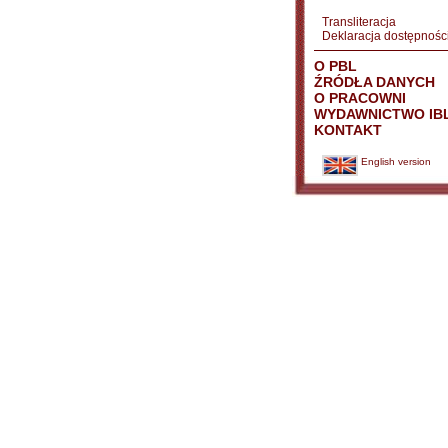
Transliteracja
Deklaracja dostępnośc
O PBL
ŹRÓDŁA DANYCH
O PRACOWNI
WYDAWNICTWO IB
KONTAKT
English version