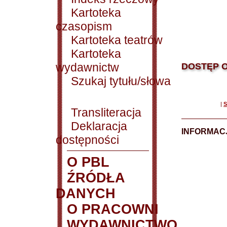
Kartoteka
czasopism
Kartoteka teatrów
Kartoteka
wydawnictw
DOSTĘP O
Szukaj tytułu/słowa
|
S
Transliteracja
Deklaracja
INFORMACJ
dostępności
O PBL
ŹRÓDŁA
DANYCH
O PRACOWNI
WYDAWNICTWO