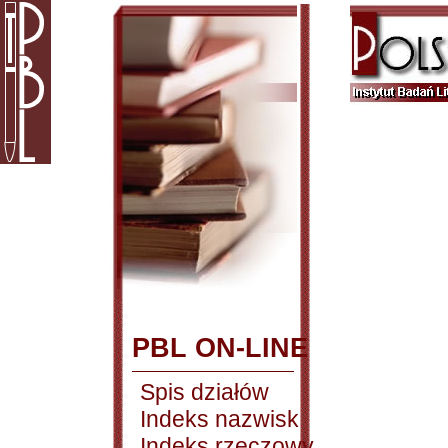
PBL ON-LINE
Spis działów
Indeks nazwisk
Indeks rzeczowy