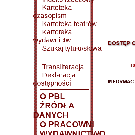
Kartoteka
czasopism
Kartoteka teatrów
Kartoteka
wydawnictw
DOSTĘP O
Szukaj tytułu/słowa
Transliteracja
|
S
Deklaracja
dostępności
INFORMACJ
O PBL
ŹRÓDŁA
DANYCH
O PRACOWNI
WYDAWNICTWO