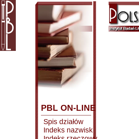
PBL ON-LINE
Spis działów
Indeks nazwisk
Indeks rzeczowy