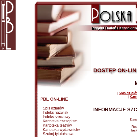
DOSTĘP ON-LIN
|
Spis dział
|
Kart
PBL ON-LINE
Spis działów
INFORMACJE SZC
Indeks nazwisk
Indeks rzeczowy
Dział
Kartoteka czasopism
Kartoteka teatrów
Rod
Kartoteka wydawnictw
Hasł
Szukaj tytułu/słowa