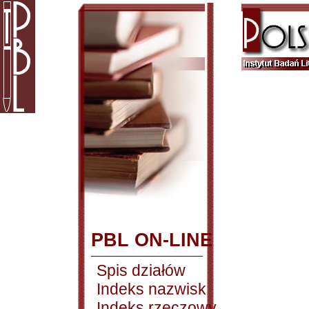
PBL ON-LINE
Spis działów
Indeks nazwisk
Indeks rzeczowy