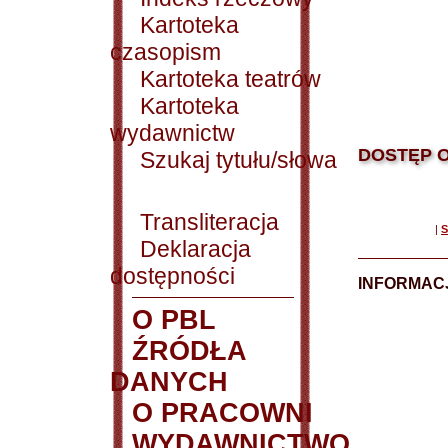
Kartoteka
czasopism
Kartoteka teatrów
Kartoteka
wydawnictw
DOSTĘP O
Szukaj tytułu/słowa
Transliteracja
|
S
Deklaracja
dostępności
INFORMACJ
O PBL
ŹRÓDŁA
DANYCH
O PRACOWNI
WYDAWNICTWO