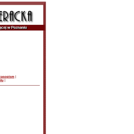
czasopism
|
ułu
|