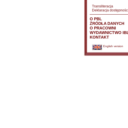
Transliteracja
Deklaracja dostępnośc
O PBL
ŹRÓDŁA DANYCH
O PRACOWNI
WYDAWNICTWO IB
KONTAKT
English version