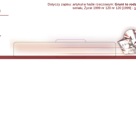
Dotyczy zapisu:
artykuł w haśle rzeczowym:
Grunt to rod
serialu, Życie 1999 nr 120 nr 120 [1999] -
s
i
L