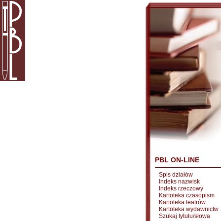
PBL ON-LINE
Spis działów
Indeks nazwisk
Indeks rzeczowy
Kartoteka czasopism
Kartoteka teatrów
Kartoteka wydawnictw
Szukaj tytułu/słowa