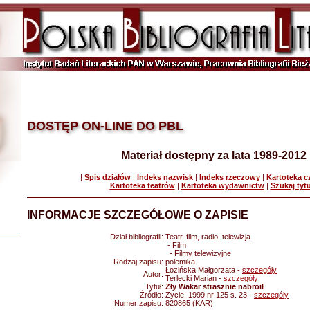
DOSTĘP ON-LINE DO PBL
Materiał dostępny za lata 1989-2012
|
Spis działów
|
Indeks nazwisk
|
Indeks rzeczowy
|
Kartoteka 
|
Kartoteka teatrów
|
Kartoteka wydawnictw
|
Szukaj tyt
INFORMACJE SZCZEGÓŁOWE O ZAPISIE
Dział bibliografii:
Teatr, film, radio, telewizja
- Film
- Filmy telewizyjne
Rodzaj zapisu:
polemika
Łozińska Małgorzata -
szczegóły
Autor:
Terlecki Marian -
szczegóły
Tytuł:
Zły Wakar strasznie nabroił
Źródło:
Życie, 1999 nr 125 s. 23 -
szczegóły
Numer zapisu:
820865 (KAR)