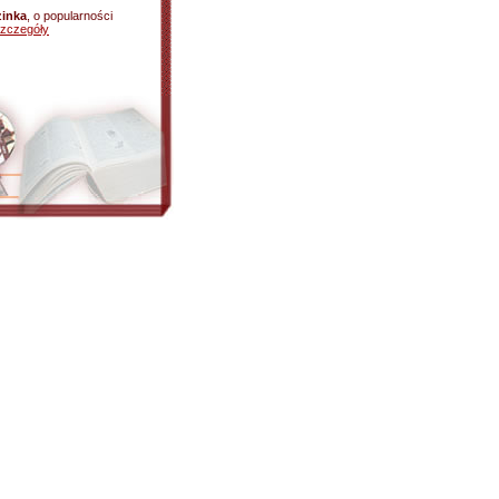
zinka
, o popularności
zczegóły