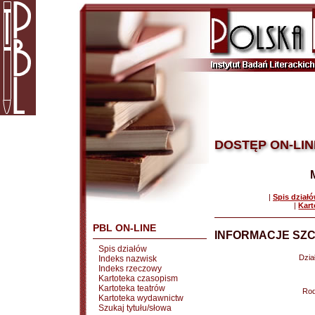
DOSTĘP ON-LIN
|
Spis dział
|
Kart
PBL ON-LINE
INFORMACJE SZC
Spis działów
Dział
Indeks nazwisk
Indeks rzeczowy
Kartoteka czasopism
Kartoteka teatrów
Rod
Kartoteka wydawnictw
Szukaj tytułu/słowa