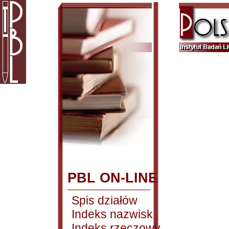
PBL ON-LINE
Spis działów
Indeks nazwisk
Indeks rzeczowy