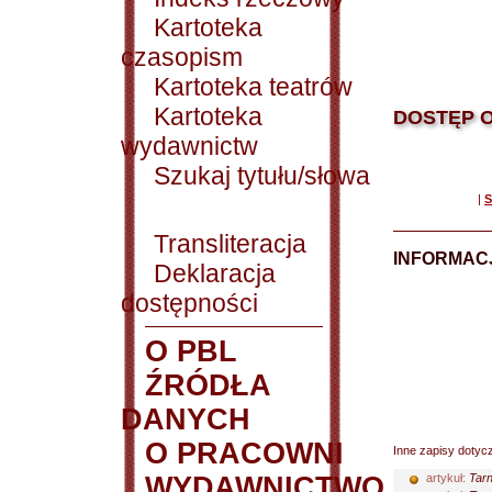
Kartoteka
czasopism
Kartoteka teatrów
Kartoteka
DOSTĘP O
wydawnictw
Szukaj tytułu/słowa
|
S
Transliteracja
INFORMACJ
Deklaracja
dostępności
O PBL
ŹRÓDŁA
DANYCH
O PRACOWNI
Inne zapisy dotyc
WYDAWNICTWO
artykuł:
Tarn