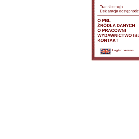
Transliteracja
Deklaracja dostępnośc
O PBL
ŹRÓDŁA DANYCH
O PRACOWNI
WYDAWNICTWO IB
KONTAKT
English version