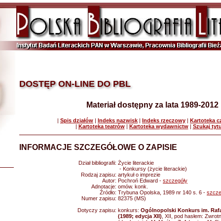
DOSTĘP ON-LINE DO PBL
Materiał dostępny za lata 1989-2012
|
Spis działów
|
Indeks nazwisk
|
Indeks rzeczowy
|
Kartoteka 
|
Kartoteka teatrów
|
Kartoteka wydawnictw
|
Szukaj tyt
INFORMACJE SZCZEGÓŁOWE O ZAPISIE
Dział bibliografii:
Życie literackie
- Konkursy (życie literackie)
Rodzaj zapisu:
artykuł o imprezie
Autor:
Pochroń Edward -
szczegóły
Adnotacje:
omów. konk.
Źródło:
Trybuna Opolska, 1989 nr 140 s. 6 -
szcze
Numer zapisu:
82375 (MS)
Dotyczy zapisu:
konkurs:
Ogólnopolski Konkurs im. Rafa
(1989; edycja XII)
, XII, pod hasłem: Zwrotn