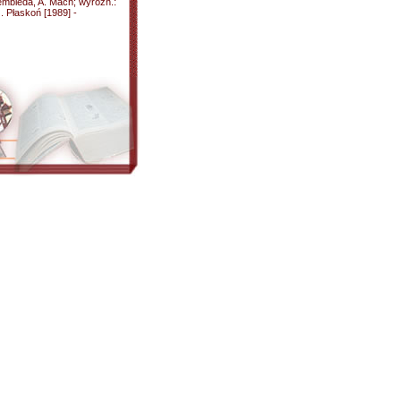
embieda, A. Mach; wyróżn.:
. Płaskoń [1989] -