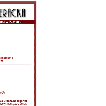
czasopism
|
ułu
|
góły
ła Urbana na reportaż
icowi; nagr.: Z. Górniak