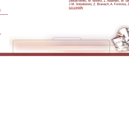
(dwukrotnie), M. Mońko, Z. Adamiec, M. Si
J.M. Sobolewski, Z. Branach, A. Forecka, J
szczegóły
i
L