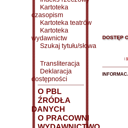
Kartoteka
czasopism
Kartoteka teatrów
Kartoteka
wydawnictw
DOSTĘP O
Szukaj tytułu/słowa
|
S
Transliteracja
Deklaracja
INFORMACJ
dostępności
O PBL
ŹRÓDŁA
DANYCH
O PRACOWNI
WYDAWNICTWO