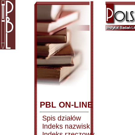
PBL ON-LINE
Spis działów
Indeks nazwisk
Indeks rzeczowy