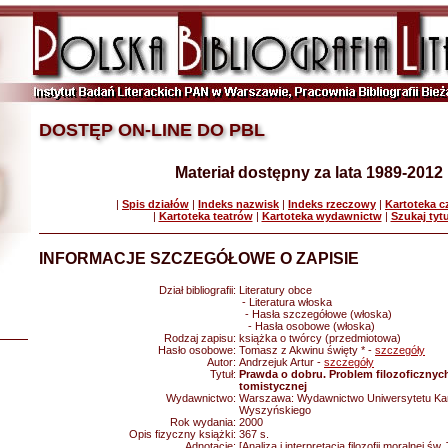
DOSTĘP ON-LINE DO PBL
Materiał dostępny za lata 1989-2012
|
Spis działów
|
Indeks nazwisk
|
Indeks rzeczowy
|
Kartoteka 
|
Kartoteka teatrów
|
Kartoteka wydawnictw
|
Szukaj tyt
INFORMACJE SZCZEGÓŁOWE O ZAPISIE
Dział bibliografii:
Literatury obce
- Literatura włoska
- Hasła szczegółowe (włoska)
- Hasła osobowe (włoska)
Rodzaj zapisu:
książka o twórcy (przedmiotowa)
Hasło osobowe:
Tomasz z Akwinu święty * -
szczegóły
Autor:
Andrzejuk Artur -
szczegóły
Tytuł:
Prawda o dobru. Problem filozoficznyc
tomistycznej
Wydawnictwo:
Warszawa: Wydawnictwo Uniwersytetu Kar
Wyszyńskiego
Rok wydania:
2000
Opis fizyczny książki:
367 s.
Adnotacje:
[Analiza i interpretacja filozofii moralnej ś