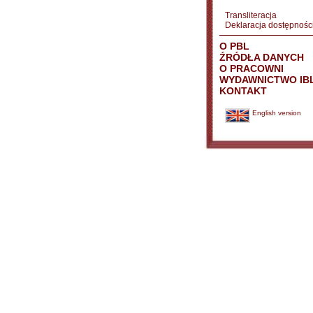
Transliteracja
Deklaracja dostępnośc
O PBL
ŹRÓDŁA DANYCH
O PRACOWNI
WYDAWNICTWO IB
KONTAKT
English version