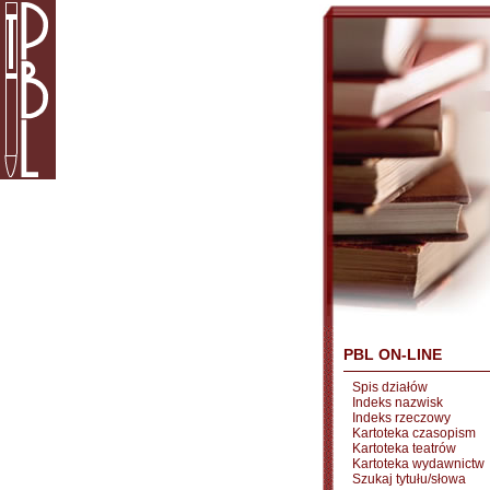
PBL ON-LINE
Spis działów
Indeks nazwisk
Indeks rzeczowy
Kartoteka czasopism
Kartoteka teatrów
Kartoteka wydawnictw
Szukaj tytułu/słowa