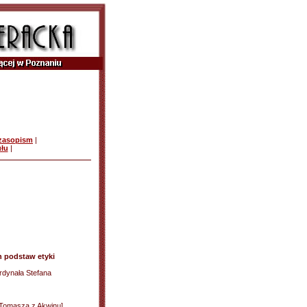
czasopism
|
ułu
|
h podstaw etyki
dynała Stefana
w. Tomasza z Akwinu]