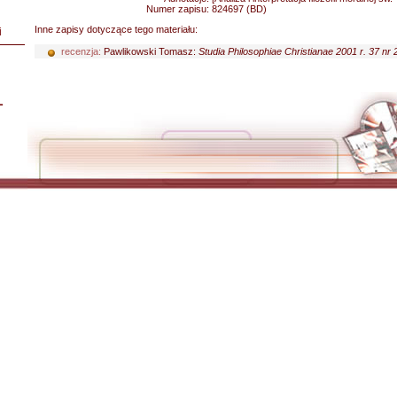
Numer zapisu:
824697 (BD)
Inne zapisy dotyczące tego materiału:
i
recenzja:
Pawlikowski Tomasz:
Studia Philosophiae Christianae 2001 r. 37 nr 
L