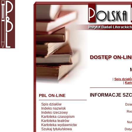
DOSTĘP ON-LIN
|
Spis dział
|
Kart
INFORMACJE SZC
PBL ON-LINE
Spis działów
Dział
Indeks nazwisk
Rod
Indeks rzeczowy
Kartoteka czasopism
Kartoteka teatrów
Nu
Kartoteka wydawnictw
Szukaj tytułu/słowa
Doty