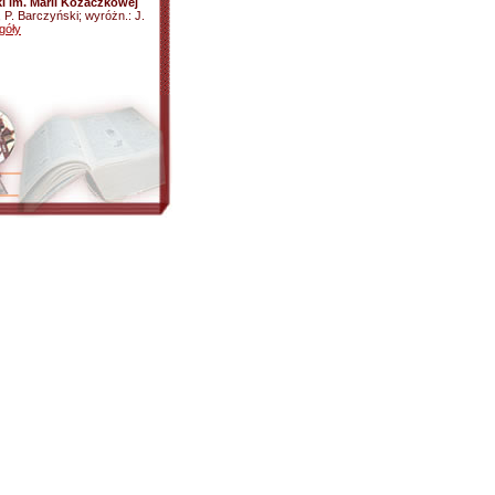
i im. Marii Kozaczkowej
k, P. Barczyński; wyróżn.: J.
góły