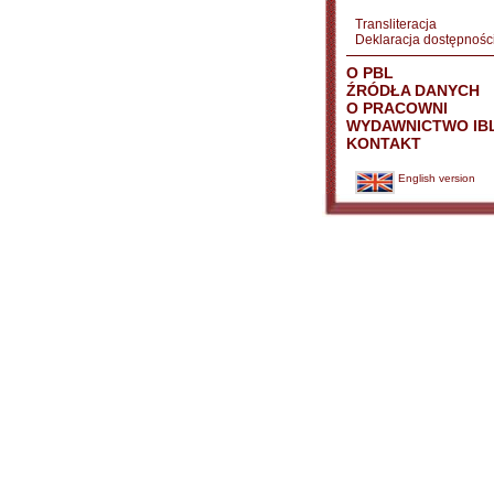
Transliteracja
Deklaracja dostępnośc
O PBL
ŹRÓDŁA DANYCH
O PRACOWNI
WYDAWNICTWO IB
KONTAKT
English version