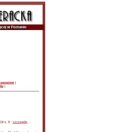
czasopism
|
ułu
|
19 s. 9 -
szczegóły