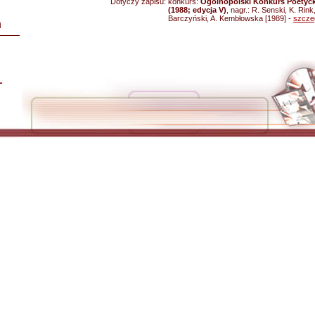
Dotyczy zapisu:
konkurs:
Ogólnopolski Konkurs Poetyck
(1988; edycja V)
, nagr.: R. Senski, K. Rin
Barczyński, A. Kembłowska [1989] -
szcze
i
L