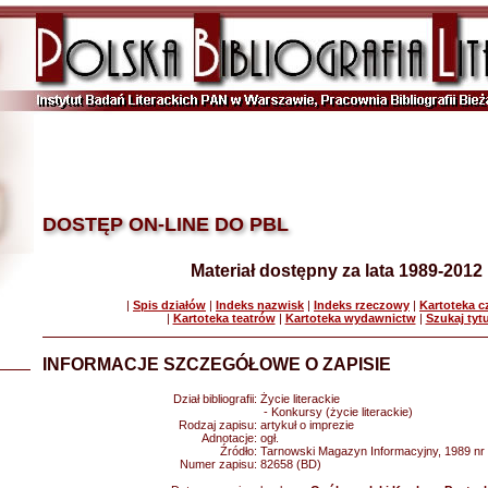
DOSTĘP ON-LINE DO PBL
Materiał dostępny za lata 1989-2012
|
Spis działów
|
Indeks nazwisk
|
Indeks rzeczowy
|
Kartoteka 
|
Kartoteka teatrów
|
Kartoteka wydawnictw
|
Szukaj tyt
INFORMACJE SZCZEGÓŁOWE O ZAPISIE
Dział bibliografii:
Życie literackie
- Konkursy (życie literackie)
Rodzaj zapisu:
artykuł o imprezie
Adnotacje:
ogł.
Źródło:
Tarnowski Magazyn Informacyjny, 1989 nr 
Numer zapisu:
82658 (BD)