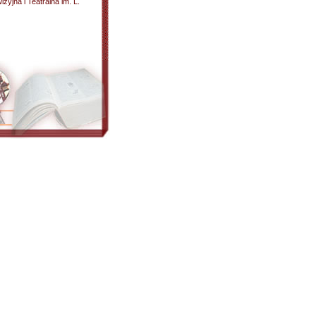
yjna i Teatralna im. L.