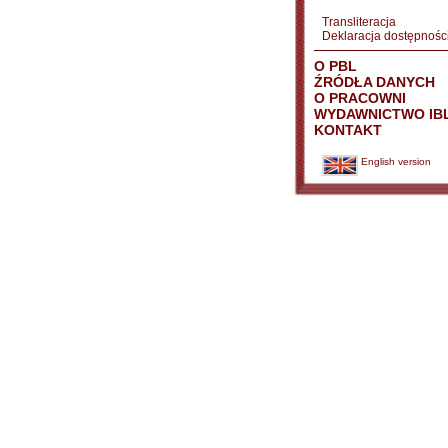
Transliteracja
Deklaracja dostępnośc
O PBL
ŹRÓDŁA DANYCH
O PRACOWNI
WYDAWNICTWO IB
KONTAKT
English version