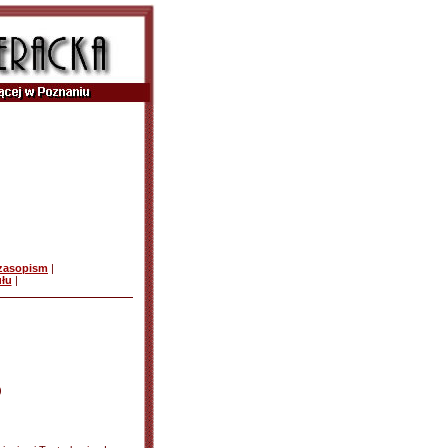
czasopism
|
ułu
|
)