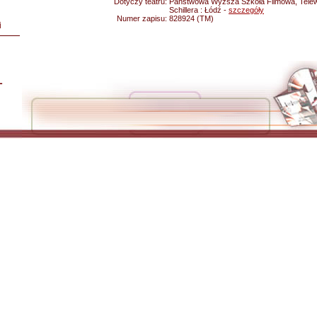
Dotyczy teatru:
Państwowa Wyższa Szkoła Filmowa, Telewiz
Schillera : Łódź -
szczegóły
Numer zapisu:
828924 (TM)
i
L