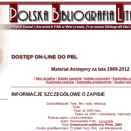
DOSTĘP ON-LINE DO PBL
Materiał dostępny za lata 1989-2012
|
Spis działów
|
Indeks nazwisk
|
Indeks rzeczowy
|
Kartoteka 
|
Kartoteka teatrów
|
Kartoteka wydawnictw
|
Szukaj tyt
INFORMACJE SZCZEGÓŁOWE O ZAPISIE
Dział bibliografii:
Teatr, film, radio, telewizja
- Teatr
- Teatr od 1945 roku
- Teatry od 1945 r. (omówienia, repertuar
Rodzaj zapisu:
sztuka teatralna
Autor:
Hochwaelder Fritz -
szczegóły
Tytuł:
Oskarżyciel publiczny. Prem. 2003
Osoby współtworzące:
Tł. Adam Tarn. Reż. Jan Maciejowski