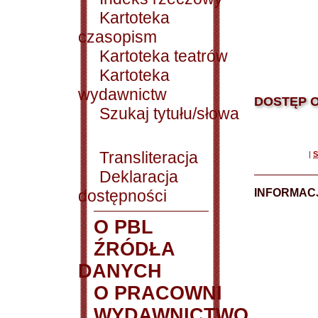
Kartoteka
czasopism
Kartoteka teatrów
Kartoteka
wydawnictw
DOSTĘP O
Szukaj tytułu/słowa
Transliteracja
|
S
Deklaracja
dostępności
INFORMACJ
O PBL
ŹRÓDŁA
DANYCH
O PRACOWNI
WYDAWNICTWO