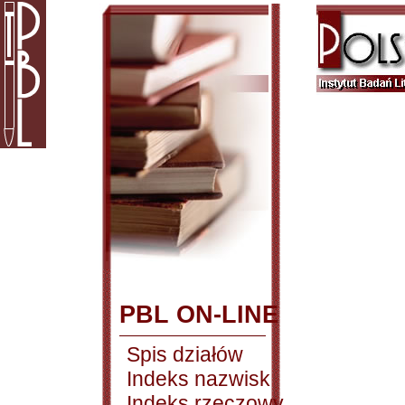
PBL ON-LINE
Spis działów
Indeks nazwisk
Indeks rzeczowy