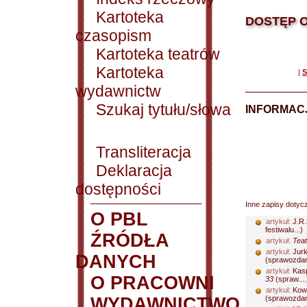
Kartoteka
DOSTĘP O
czasopism
Kartoteka teatrów
Kartoteka
|
S
wydawnictw
Szukaj tytułu/słowa
INFORMACJ
Transliteracja
Deklaracja
dostępności
Inne zapisy dotyc
O PBL
artykuł:
J.R.
festiwalu...)
ŹRÓDŁA
artykuł:
Teat
artykuł:
Jurk
DANYCH
(sprawozdani
artykuł:
Kasp
O PRACOWNI
33
(spraw....
artykuł:
Kowa
WYDAWNICTWO
(sprawozdani