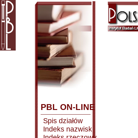
PBL ON-LINE
Spis działów
Indeks nazwisk
Indeks rzeczowy