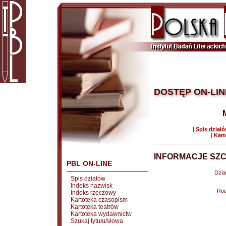
DOSTĘP ON-LIN
|
Spis dział
|
Kart
INFORMACJE SZC
PBL ON-LINE
Dział
Spis działów
Indeks nazwisk
Rod
Indeks rzeczowy
Kartoteka czasopism
Kartoteka teatrów
Kartoteka wydawnictw
Szukaj tytułu/słowa