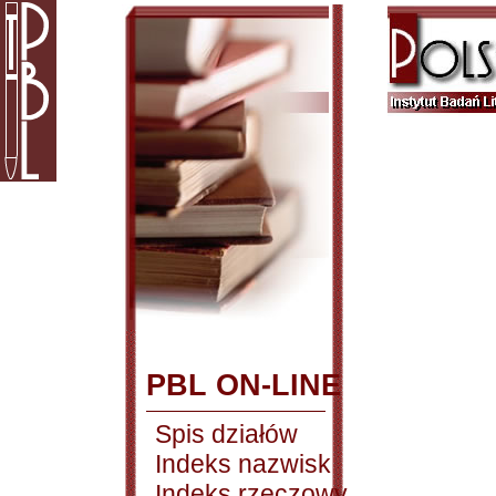
PBL ON-LINE
Spis działów
Indeks nazwisk
Indeks rzeczowy