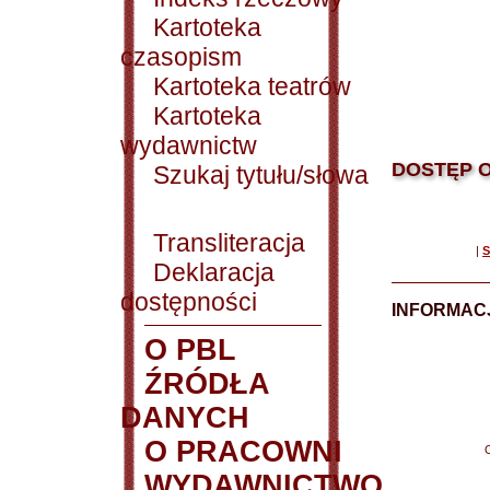
Kartoteka
czasopism
Kartoteka teatrów
Kartoteka
wydawnictw
DOSTĘP O
Szukaj tytułu/słowa
Transliteracja
|
S
Deklaracja
dostępności
INFORMACJ
O PBL
ŹRÓDŁA
DANYCH
O PRACOWNI
WYDAWNICTWO