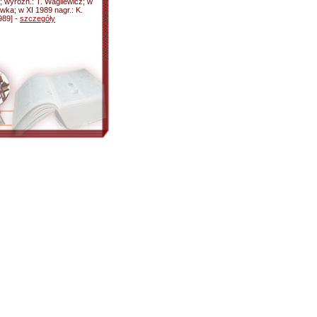
; wyróżn.: T. Wagilewicz; w
iwka; w XI 1989 nagr.: K.
989] -
szczegóły