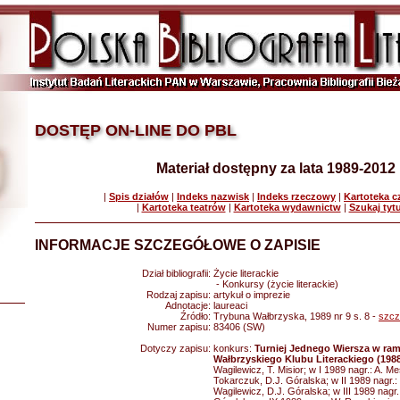
DOSTĘP ON-LINE DO PBL
Materiał dostępny za lata 1989-2012
|
Spis działów
|
Indeks nazwisk
|
Indeks rzeczowy
|
Kartoteka 
|
Kartoteka teatrów
|
Kartoteka wydawnictw
|
Szukaj tyt
INFORMACJE SZCZEGÓŁOWE O ZAPISIE
Dział bibliografii:
Życie literackie
- Konkursy (życie literackie)
Rodzaj zapisu:
artykuł o imprezie
Adnotacje:
laureaci
Źródło:
Trybuna Wałbrzyska, 1989 nr 9 s. 8 -
szcz
Numer zapisu:
83406 (SW)
Dotyczy zapisu:
konkurs:
Turniej Jednego Wiersza w ra
Wałbrzyskiego Klubu Literackiego (198
Wagilewicz, T. Misior; w I 1989 nagr.: A. M
Tokarczuk, D.J. Góralska; w II 1989 nagr.: 
Wagilewicz, D.J. Góralska; w III 1989 nagr.