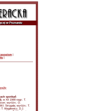
czasopism
|
ułu
|
egóły
mach spotkań
8)
, w XII 1988 nagr.: T.
esser; wyróżn.: O.
W.I. Strugała; wyróżn.: T.
: T. Wagilewicz, D.J.