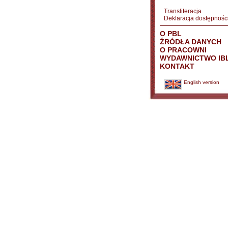
Transliteracja
Deklaracja dostępnośc
O PBL
ŹRÓDŁA DANYCH
O PRACOWNI
WYDAWNICTWO IB
KONTAKT
English version