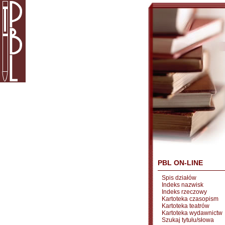
PBL ON-LINE
Spis działów
Indeks nazwisk
Indeks rzeczowy
Kartoteka czasopism
Kartoteka teatrów
Kartoteka wydawnictw
Szukaj tytułu/słowa