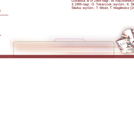
Góralska; w IX 1989 nagr.: W. Raczkiewicz
X 1989 nagr.: O. Tokarczuk; wyróżn.: K. Śl
Śliwka; wyróżn.: T. Misior, T. Wagilewicz [1
i
L