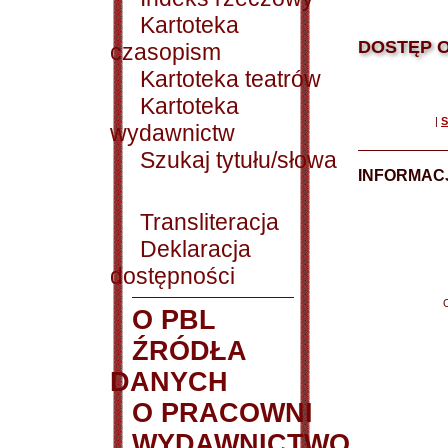
Kartoteka
DOSTĘP O
czasopism
Kartoteka teatrów
Kartoteka
|
S
wydawnictw
Szukaj tytułu/słowa
INFORMACJ
Transliteracja
Deklaracja
dostępności
O PBL
ŹRÓDŁA
DANYCH
O PRACOWNI
WYDAWNICTWO