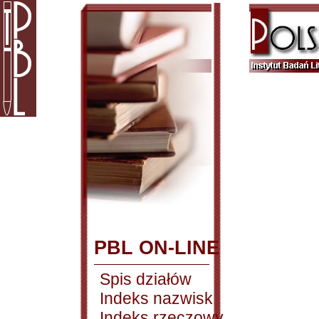
PBL ON-LINE
Spis działów
Indeks nazwisk
Indeks rzeczowy