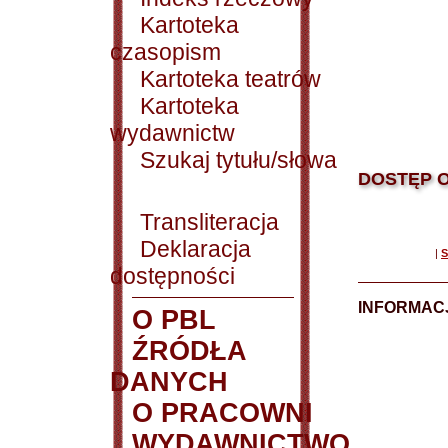
Kartoteka
czasopism
Kartoteka teatrów
Kartoteka
wydawnictw
Szukaj tytułu/słowa
DOSTĘP O
Transliteracja
Deklaracja
|
S
dostępności
INFORMACJ
O PBL
ŹRÓDŁA
DANYCH
O PRACOWNI
WYDAWNICTWO