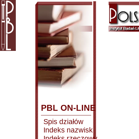
PBL ON-LINE
Spis działów
Indeks nazwisk
Indeks rzeczowy