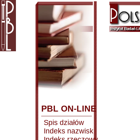
PBL ON-LINE
Spis działów
Indeks nazwisk
Indeks rzeczowy