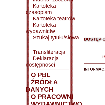
Kartoteka
czasopism
Kartoteka teatrów
Kartoteka
wydawnictw
Szukaj tytułu/słowa
DOSTĘP O
Transliteracja
|
S
Deklaracja
dostępności
INFORMACJ
O PBL
ŹRÓDŁA
DANYCH
O PRACOWNI
WYDAWNICTWO