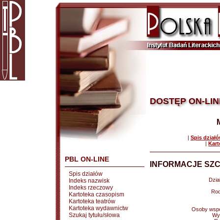
DOSTĘP ON-LIN
|
Spis dział
|
Kart
PBL ON-LINE
INFORMACJE SZC
Spis działów
Dział
Indeks nazwisk
Indeks rzeczowy
Rod
Kartoteka czasopism
Kartoteka teatrów
Kartoteka wydawnictw
Osoby wspó
Szukaj tytułu/słowa
Wy