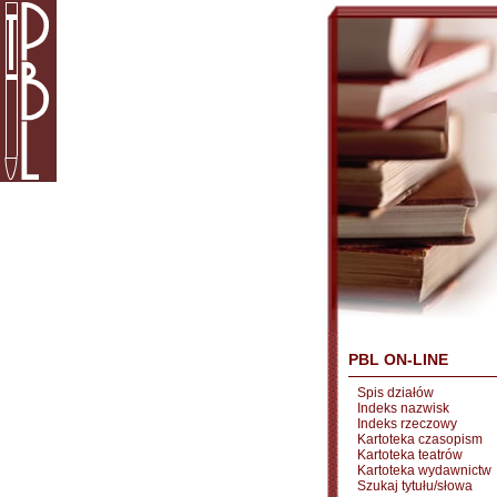
PBL ON-LINE
Spis działów
Indeks nazwisk
Indeks rzeczowy
Kartoteka czasopism
Kartoteka teatrów
Kartoteka wydawnictw
Szukaj tytułu/słowa