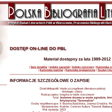
DOSTĘP ON-LINE DO PBL
Materiał dostępny za lata 1989-2012
|
Spis działów
|
Indeks nazwisk
|
Indeks rzeczowy
|
Kartoteka 
|
Kartoteka teatrów
|
Kartoteka wydawnictw
|
Szukaj tyt
INFORMACJE SZCZEGÓŁOWE O ZAPISIE
Dział bibliografii:
Hasła szczegółowe (literatura polska)
- Antologie i zbiory
Rodzaj zapisu:
książka w haśle rzeczowym
Tytuł:
Jesienne drzewa w moim ogrodzie. Ant
Artystycznej "Szesnaście"
Osoby współtworzące:
Il. Bożena Budzińska, Joanna Grodzka. R
Wydawnictwo:
Kraków: Centrum Kultury "Dworek Białoprą
Rok wydania:
2003