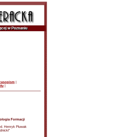
czasopism
|
ułu
|
ologia Formacji
ed. Henryk Pluwak
dnicki"