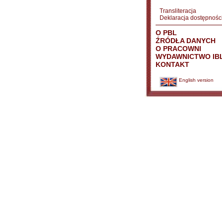
Transliteracja
Deklaracja dostępnośc
O PBL
ŹRÓDŁA DANYCH
O PRACOWNI
WYDAWNICTWO IB
KONTAKT
English version