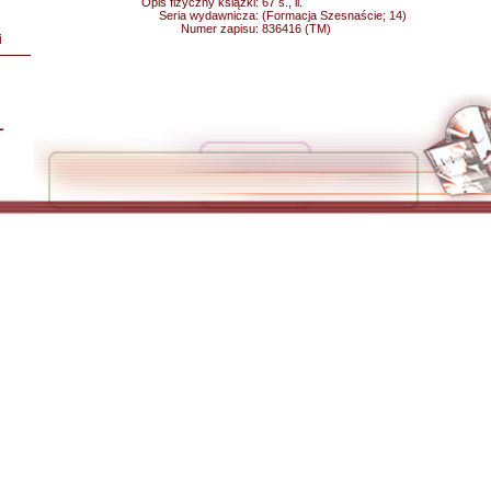
Opis fizyczny książki:
67 s., il.
Seria wydawnicza:
(Formacja Szesnaście; 14)
Numer zapisu:
836416 (TM)
i
L