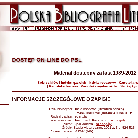
DOSTĘP ON-LINE DO PBL
Materiał dostępny za lata 1989-2012
|
Spis działów
|
Indeks nazwisk
|
Indeks rzeczowy
|
Kartoteka 
|
Kartoteka teatrów
|
Kartoteka wydawnictw
|
Szukaj tyt
INFORMACJE SZCZEGÓŁOWE O ZAPISIE
Dział bibliografii:
Hasła osobowe (literatura polska)
- Hasła osobowe (literatura polska) - H
Rodzaj zapisu:
recenzja
Hasło osobowe:
Haur Jakub Kazimierz -
szczegóły
Autor:
Kiper Jolanta -
szczegóły
Źródło:
Studia Historyczne, 2001 z. 3 s. 524-526 -
Numer zapisu:
841247 (AW)