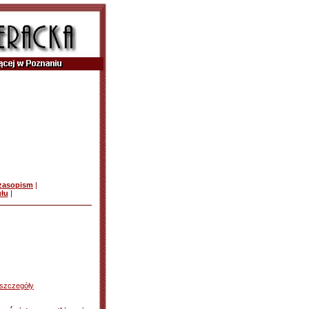
czasopism
|
ułu
|
szczegóły