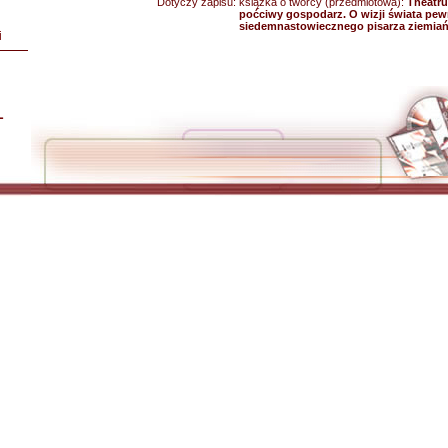
Dotyczy zapisu:
książka o twórcy (przedmiotowa):
Theatru
poćciwy gospodarz. O wizji świata pe
siedemnastowiecznego pisarza ziemia
i
L