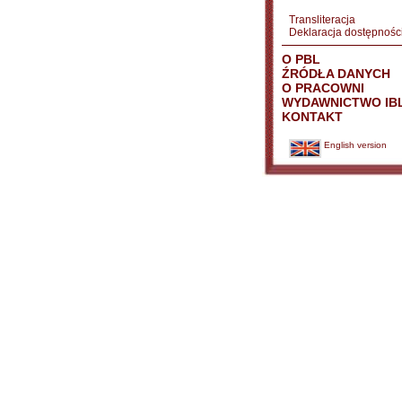
Transliteracja
Deklaracja dostępnośc
O PBL
ŹRÓDŁA DANYCH
O PRACOWNI
WYDAWNICTWO IB
KONTAKT
English version