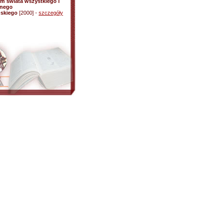
m świata wszystkiego i
wnego
ńskiego
[2000] -
szczegóły