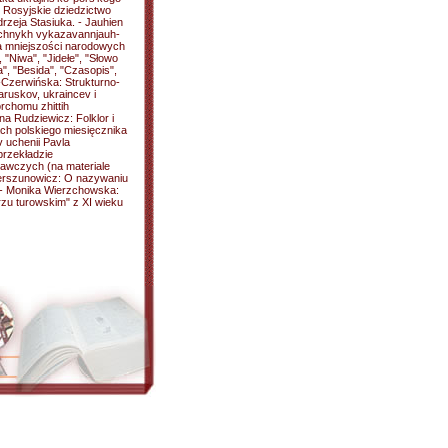
: Rosyjskie dziedzictwo
drzeja Stasiuka. - Jauhien
ychnykh vykazavannjauh-
a mniejszości narodowych
 "Niwa", "Jidełe", "Słowo
, "Besida", "Czasopis",
-Czerwińska: Strukturno-
aruskov, ukraincev i
rchomu zhittih
rena Rudziewicz: Folklor i
ach polskiego miesięcznika
v uchenii Pavla
przekładzie
awczych (na materiale
zerszunowicz: O nazywaniu
]. - Monika Wierzchowska:
zu turowskim" z XI wieku