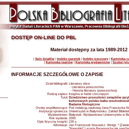
DOSTĘP ON-LINE DO PBL
Materiał dostępny za lata 1989-2012
|
Spis działów
|
Indeks nazwisk
|
Indeks rzeczowy
|
Kartoteka 
|
Kartoteka teatrów
|
Kartoteka wydawnictw
|
Szukaj tyt
INFORMACJE SZCZEGÓŁOWE O ZAPISIE
Dział bibliografii:
Literatury obce
- Literatura powszechna
- Historia literatury (powszechna)
Rodzaj zapisu:
książka w haśle rzeczowym
Tytuł:
Dziedzictwo przeszłości związków język
kulturowych polsko-bałto-wschodniosło
Badania filologiczne
Osoby współtworzące:
Pod redakcją naukową Jana Franciszka N
Instytucja sprawcza:
Uniwersytet w Białymstoku. Zakład Biblio
Wydawnictwo:
Białystok: Wydawnictwo Uniwersytetu w B
Rok wydania:
2000
Opis fizyczny książki:
235 s.
Adnotacje:
Jan Franciszek Nosowicz: Wstęp. * [Zawiera
"Nagrobki" Lazarja Baranovicha jak pam*jat