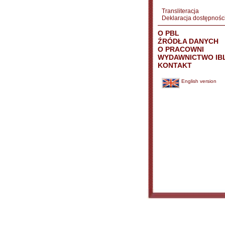
Transliteracja
Deklaracja dostępnośc
O PBL
ŹRÓDŁA DANYCH
O PRACOWNI
WYDAWNICTWO IB
KONTAKT
English version