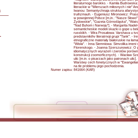
literaturnogo barokko. - Kamila Budrowska
literackie w "Wierszach miłosnych i nie" An
Iwanou: Semantychnaja struktura afaryst
i
truihzmauh. - Eugeniusz Mironowicz: Pras
w powojennej Polsce [m.in.: "Nasze Słowo",
Żydowskie", "Gazeta Górnośląska", "Watra"
"Nad Buhom i Narwoju"]. - Margarita Nadel
semanticheskie modeli skazki o gope u bel
russkikh. - Wira Prosałowa: Varshava u tvo
L
predstavnikihv literatrnoji grupi "Tank". - I
etnograficzne materiały białoruskie na łam
"Wisła". - Inna Siemniowa: Simvolika imeni 
Florenskogo. - Joanna Szerszunowicz: O 
idiomatycznych wyrażeń i zwrotów porówn
konstrukcji zoomorficznych). - Wacław S
ulic [m.in. o pisarzach jako patronach ulic
Warstwy cech fonetycznych w "Ewangeliar
na tle problemu jego pochodzenia.
Numer zapisu:
841664 (KAR)