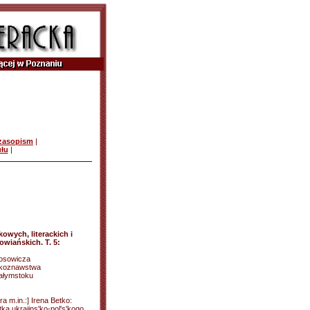
czasopism
|
ułu
|
owych, literackich i
wiańskich. T. 5:
osowicza
tekoznawstwa
iałymstoku
 m.in.:] Irena Betko:
ka ukrajins'ko-pol's'kogo