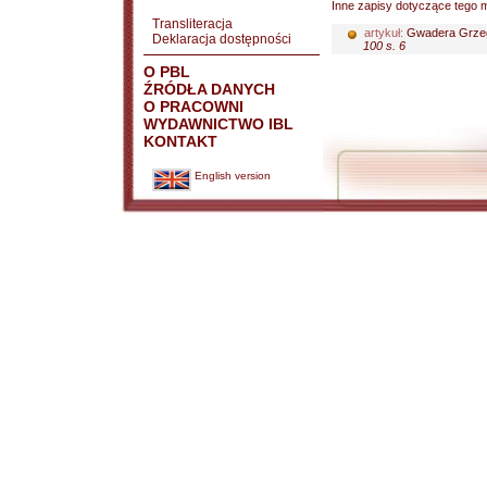
Inne zapisy dotyczące tego m
Transliteracja
artykuł:
Gwadera Grze
Deklaracja dostępności
100 s. 6
O PBL
ŹRÓDŁA DANYCH
O PRACOWNI
WYDAWNICTWO IBL
KONTAKT
English version