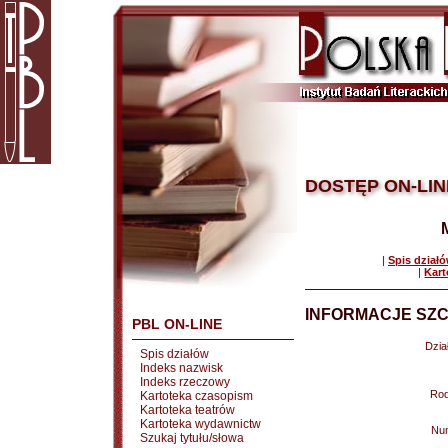
DOSTĘP ON-LIN
|
Spis dział
|
Kart
INFORMACJE SZC
PBL ON-LINE
Dział
Spis działów
Indeks nazwisk
Indeks rzeczowy
Rod
Kartoteka czasopism
Kartoteka teatrów
Kartoteka wydawnictw
Nu
Szukaj tytułu/słowa