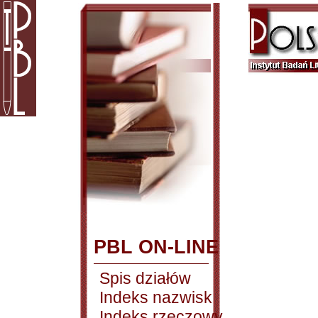
PBL ON-LINE
Spis działów
Indeks nazwisk
Indeks rzeczowy