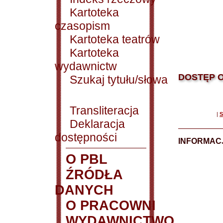
Kartoteka
czasopism
Kartoteka teatrów
Kartoteka
wydawnictw
DOSTĘP O
Szukaj tytułu/słowa
Transliteracja
|
S
Deklaracja
dostępności
INFORMACJ
O PBL
ŹRÓDŁA
DANYCH
O PRACOWNI
WYDAWNICTWO