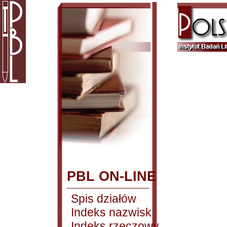
PBL ON-LINE
Spis działów
Indeks nazwisk
Indeks rzeczowy