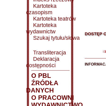
Kartoteka
czasopism
Kartoteka teatrów
Kartoteka
wydawnictw
DOSTĘP O
Szukaj tytułu/słowa
Transliteracja
|
S
Deklaracja
dostępności
INFORMACJ
O PBL
ŹRÓDŁA
DANYCH
O PRACOWNI
WYDAWNICTWO