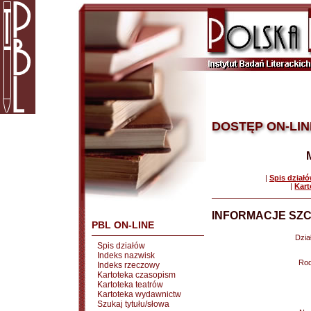
DOSTĘP ON-LIN
|
Spis dział
|
Kart
INFORMACJE SZC
PBL ON-LINE
Dział
Spis działów
Indeks nazwisk
Rod
Indeks rzeczowy
Kartoteka czasopism
Kartoteka teatrów
Kartoteka wydawnictw
Szukaj tytułu/słowa