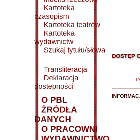
Kartoteka
czasopism
Kartoteka teatrów
Kartoteka
wydawnictw
Szukaj tytułu/słowa
DOSTĘP O
Transliteracja
Deklaracja
|
S
dostępności
INFORMACJ
O PBL
ŹRÓDŁA
DANYCH
O PRACOWNI
WYDAWNICTWO