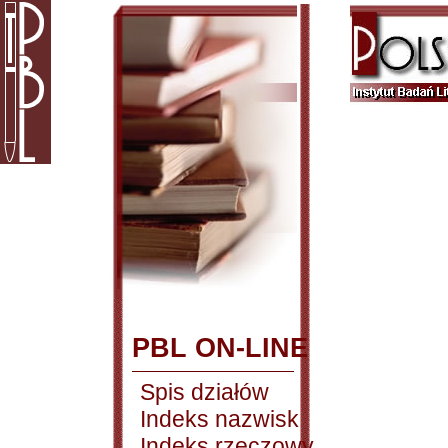
PBL ON-LINE
Spis działów
Indeks nazwisk
Indeks rzeczowy