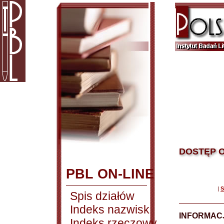
DOSTĘP O
PBL ON-LINE
|
S
Spis działów
Indeks nazwisk
INFORMACJ
Indeks rzeczowy