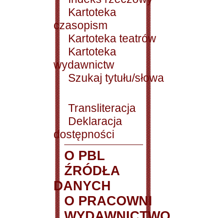
Kartoteka
czasopism
Kartoteka teatrów
Kartoteka
wydawnictw
Szukaj tytułu/słowa
Transliteracja
Deklaracja
dostępności
O PBL
ŹRÓDŁA
DANYCH
O PRACOWNI
WYDAWNICTWO