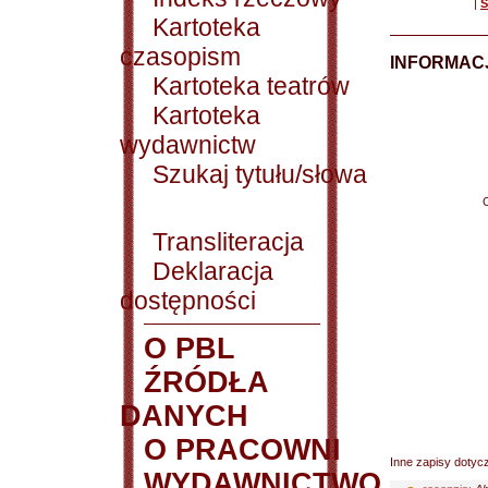
|
S
Kartoteka
czasopism
INFORMACJ
Kartoteka teatrów
Kartoteka
wydawnictw
Szukaj tytułu/słowa
Transliteracja
Deklaracja
dostępności
O PBL
ŹRÓDŁA
DANYCH
O PRACOWNI
Inne zapisy dotyc
WYDAWNICTWO