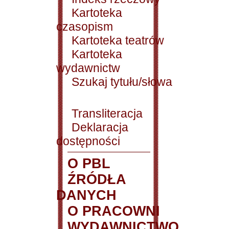
Kartoteka
czasopism
Kartoteka teatrów
Kartoteka
wydawnictw
Szukaj tytułu/słowa
Transliteracja
Deklaracja
dostępności
O PBL
ŹRÓDŁA
DANYCH
O PRACOWNI
WYDAWNICTWO