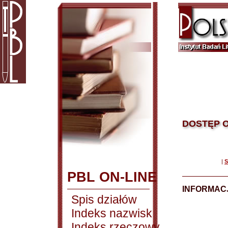
DOSTĘP O
|
S
PBL ON-LINE
INFORMACJ
Spis działów
Indeks nazwisk
Indeks rzeczowy