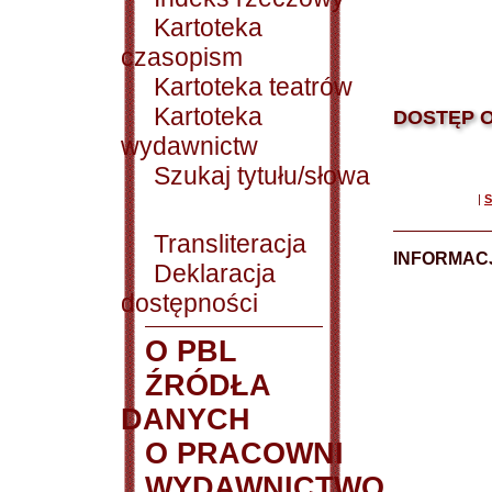
Kartoteka
czasopism
Kartoteka teatrów
Kartoteka
DOSTĘP O
wydawnictw
Szukaj tytułu/słowa
|
S
Transliteracja
INFORMACJ
Deklaracja
dostępności
O PBL
ŹRÓDŁA
DANYCH
O PRACOWNI
WYDAWNICTWO