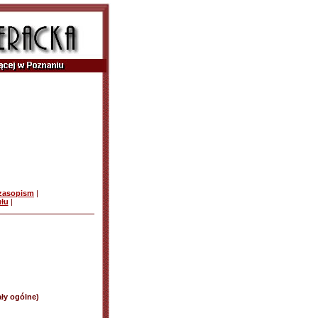
czasopism
|
ułu
|
ały ogólne)