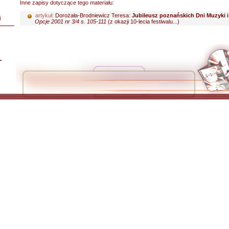
Inne zapisy dotyczące tego materiału:
artykuł:
Dorożała-Brodniewicz Teresa:
Jubileusz poznańskich Dni Muzyki i
i
Opcje 2001 nr 3/4 s. 105-111
(z okazji 10-lecia festiwalu...)
L