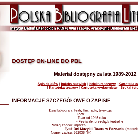
DOSTĘP ON-LINE DO PBL
Materiał dostępny za lata 1989-2012
|
Spis działów
|
Indeks nazwisk
|
Indeks rzeczowy
|
Kartoteka 
|
Kartoteka teatrów
|
Kartoteka wydawnictw
|
Szukaj tyt
INFORMACJE SZCZEGÓŁOWE O ZAPISIE
Dział bibliografii:
Teatr, film, radio, telewizja
- Teatr
- Teatr od 1945 roku
- Festiwale, przeglądy teatralne
Rodzaj zapisu:
impreza.
Tytuł:
Dni Muzyki i Teatru w Poznaniu (materi
Numer zapisu:
862038 (IH)