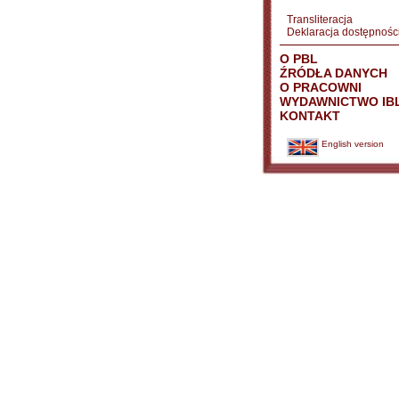
Transliteracja
Deklaracja dostępnośc
O PBL
ŹRÓDŁA DANYCH
O PRACOWNI
WYDAWNICTWO IB
KONTAKT
English version