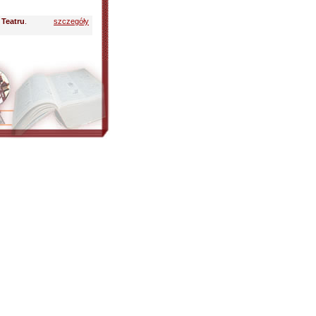
 Teatru
.
szczegóły