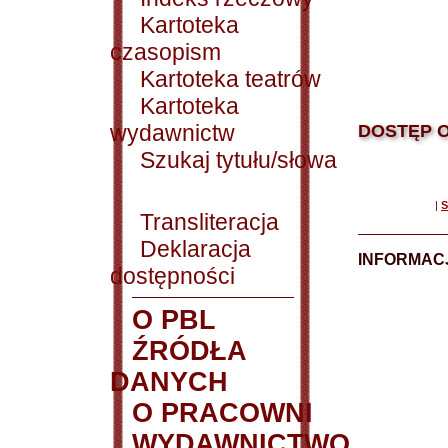
Kartoteka
czasopism
Kartoteka teatrów
Kartoteka
wydawnictw
DOSTĘP O
Szukaj tytułu/słowa
|
S
Transliteracja
Deklaracja
INFORMACJ
dostępności
O PBL
ŹRÓDŁA
DANYCH
O PRACOWNI
WYDAWNICTWO