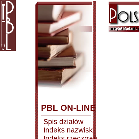
PBL ON-LINE
Spis działów
Indeks nazwisk
Indeks rzeczowy