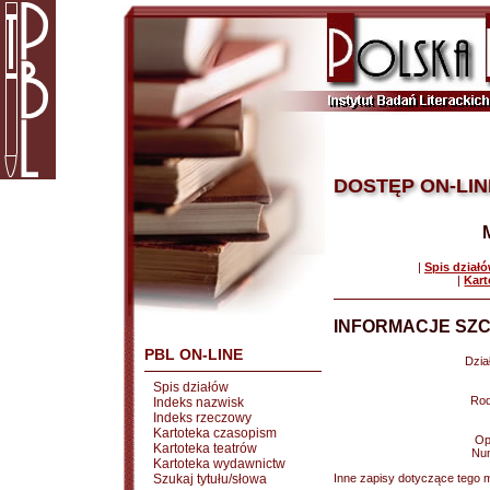
DOSTĘP ON-LIN
|
Spis dział
|
Kart
INFORMACJE SZC
PBL ON-LINE
Dział
Spis działów
Rod
Indeks nazwisk
Indeks rzeczowy
Kartoteka czasopism
Op
Kartoteka teatrów
Nu
Kartoteka wydawnictw
Szukaj tytułu/słowa
Inne zapisy dotyczące tego m