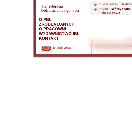
artykuł:
(m.m.):
Trybun
Transliteracja
artykuł:
Twórcy teatru
Deklaracja dostępności
(nota spraw....)
O PBL
ŹRÓDŁA DANYCH
O PRACOWNI
WYDAWNICTWO IBL
KONTAKT
English version