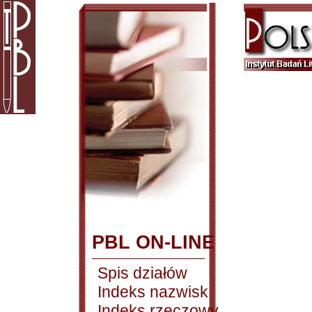
PBL ON-LINE
Spis działów
Indeks nazwisk
Indeks rzeczowy