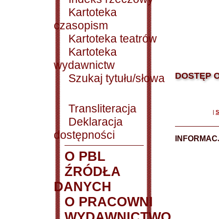
Kartoteka
czasopism
Kartoteka teatrów
Kartoteka
wydawnictw
DOSTĘP O
Szukaj tytułu/słowa
Transliteracja
|
S
Deklaracja
dostępności
INFORMACJ
O PBL
ŹRÓDŁA
DANYCH
O PRACOWNI
WYDAWNICTWO